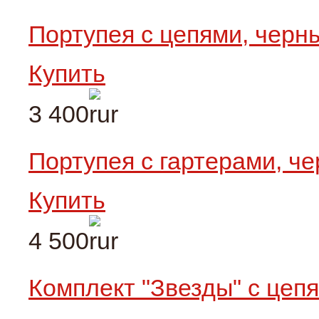
Портупея с цепями, чер
Купить
3 400
Портупея с гартерами, ч
Купить
4 500
Комплект "Звезды" с цеп