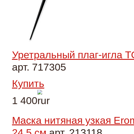
Уретральный плаг-игла T
арт. 717305
Купить
1 400
Маска нитяная узкая Erom
24,5 см
арт. 213118