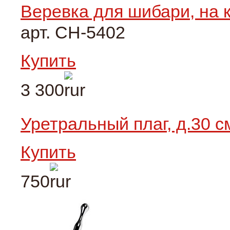
Веревка для шибари, на к
арт. CH-5402
Купить
3 300
Уретральный плаг, д.30 с
Купить
750