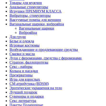
Товары для мужчин
Анальные стимуляторы
Игрушки ПРЕМИУМ КЛАССА
Вибраторы, стимуляторы
Вакуумные помпы для женщин
Вагинальные шарики, виброяйца
Вагинальные шарики
Виброяйца
Для груди
Белье и одежда
Игровые костюмы
Возбуждающие и продлевающие средства
Смазки и масла
Духи с феромонами, средства с феромонами
Страпон, фаллопротезы
Секс - наборы
Кольца и насадки
Презервативы
Игра для взрослых
СМ атрибутика (BDSM)
Эротические украшения на тело
Лучший подарок
Сувениры и подарки
Секс литература
Пакеты Подарочные