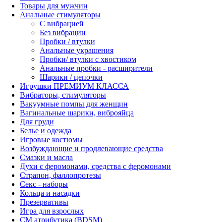
Товары для мужчин
Анальные стимуляторы
С вибрацией
Без вибрации
Пробки / втулки
Анальные украшения
Пробки/ втулки с хвостиком
Анальные пробки - расширители
Шарики / цепочки
Игрушки ПРЕМИУМ КЛАССА
Вибраторы, стимуляторы
Вакуумные помпы для женщин
Вагинальные шарики, виброяйца
Для груди
Белье и одежда
Игровые костюмы
Возбуждающие и продлевающие средства
Смазки и масла
Духи с феромонами, средства с феромонами
Страпон, фаллопротезы
Секс - наборы
Кольца и насадки
Презервативы
Игра для взрослых
СМ атрибутика (BDSM)