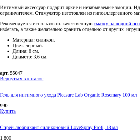
Интимный аксессуар подарит яркие и незабываемые эмоции. Ид
ограничителем. Стимулятор изготовлен из гипоаллергенного мат
Рекомендуется использовать качественную
смазку на водной ос
избегать, а также желательно хранить отдельно от других игруш
Материал: силикон.
Цвет: черный.
Длина: 8 см.
Диаметр: 3,6 см.
арт.
55047
Вернуться в каталог
Гель для интимного ухода Pleasure Lab Organic Rosemary 100 мл
990
Купить
Спрей-любрикант силиконовый LoveSpray Profi, 18 мл
1 800