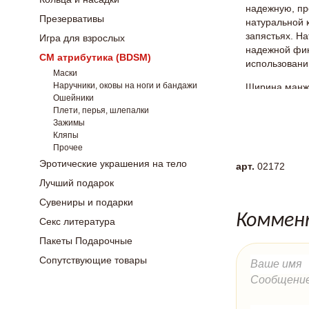
надежную, пр
Презервативы
натуральной 
запястьях. Н
Игра для взрослых
надежной фик
СМ атрибутика (BDSM)
использовани
Маски
Наручники, оковы на ноги и бандажи
Ширина манжет
Ошейники
Матери
Плети, перья, шлепалки
Зажимы
Цвет: 
Кляпы
Общая 
Прочее
Эротические украшения на тело
арт.
02172
Лучший подарок
Сувениры и подарки
Коммен
Секс литература
Пакеты Подарочные
Сопутствующие товары