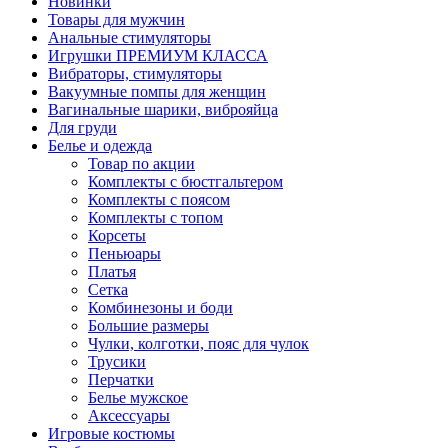
Новинки
Товары для мужчин
Анальные стимуляторы
Игрушки ПРЕМИУМ КЛАССА
Вибраторы, стимуляторы
Вакуумные помпы для женщин
Вагинальные шарики, виброяйца
Для груди
Белье и одежда
Товар по акции
Комплекты с бюстгальтером
Комплекты с поясом
Комплекты с топом
Корсеты
Пеньюары
Платья
Сетка
Комбинезоны и боди
Большие размеры
Чулки, колготки, пояс для чулок
Трусики
Перчатки
Белье мужское
Аксессуары
Игровые костюмы