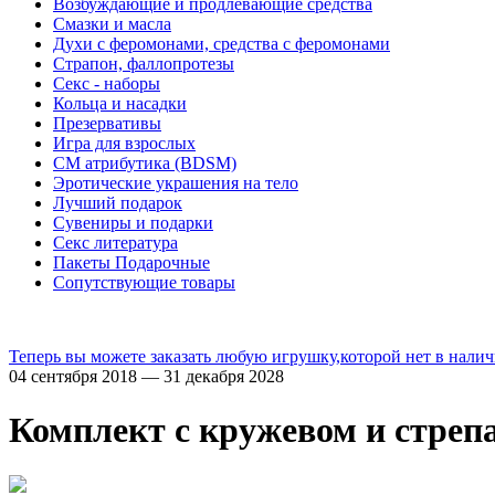
Возбуждающие и продлевающие средства
Смазки и масла
Духи с феромонами, средства с феромонами
Страпон, фаллопротезы
Секс - наборы
Кольца и насадки
Презервативы
Игра для взрослых
СМ атрибутика (BDSM)
Эротические украшения на тело
Лучший подарок
Сувениры и подарки
Секс литература
Пакеты Подарочные
Сопутствующие товары
Теперь вы можете заказать любую игрушку,которой нет в налич
04 сентября 2018 — 31 декабря 2028
Комплект с кружевом и стреп