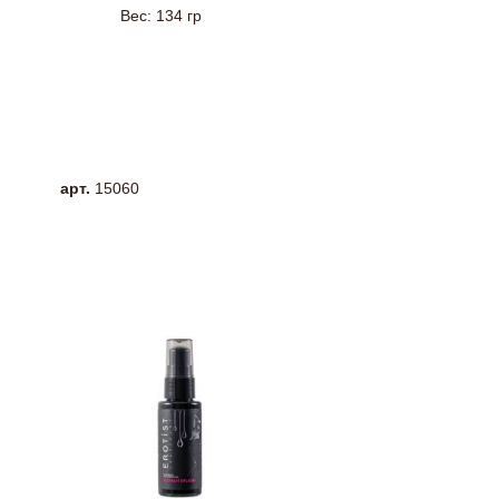
Вес: 134 гр
арт.
15060