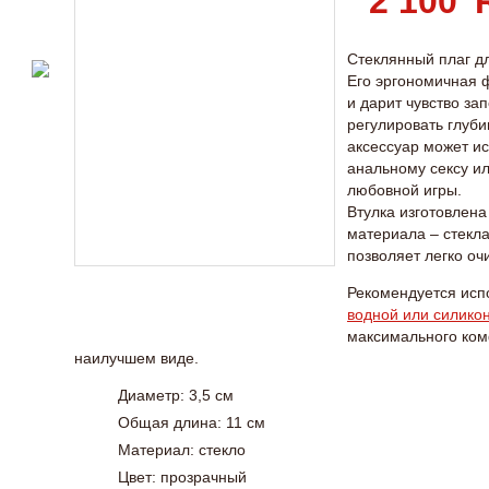
2 100
Стеклянный плаг д
Его эргономичная 
и дарит чувство за
регулировать глуб
аксессуар может ис
анальному сексу ил
любовной игры.
Втулка изготовлена
материала – стекла
позволяет легко оч
Рекомендуется исп
водной или силико
максимального ком
наилучшем виде.
Диаметр: 3,5 см
Общая длина: 11 см
Материал: стекло
Цвет: прозрачный