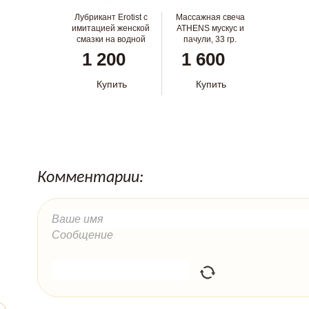
Лубрикант Erotist с
Массажная свеча
имитацией женской
ATHENS мускус и
смазки на водной
пачули, 33 гр.
основе, 50 мл
1 200
1 600
Купить
Купить
Комментарии: