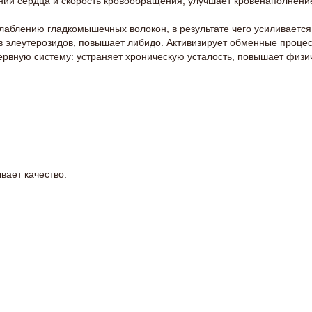
ений сердца и скорость кровообращения, улучшает кровенаполнени
аблению гладкомышечных волокон, в результате чего усиливается 
ов элеутерозидов, повышает либидо. Активизирует обменные проце
рвную систему: устраняет хроническую усталость, повышает физи
вает качество.