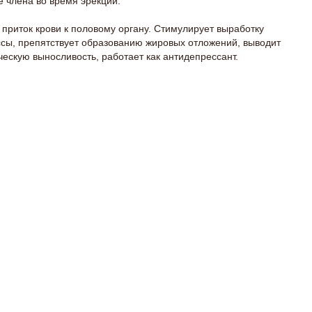
е члена во время эрекции.
приток крови к половому органу. Стимулирует выработку
ссы, препятствует образованию жировых отложений, выводит
ческую выносливость, работает как антидепрессант.