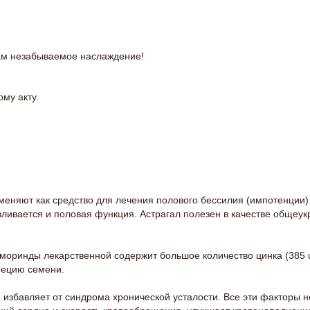
Вам незабываемое наслаждение!
ому акту.
еняют как средство для лечения полового бессилия (импотенции).
вливается и половая функция. Астрагал полезен в качестве общеу
моринды лекарственной содержит большое количество цинка (385 ug
крецию семени.
избавляет от синдрома хронической усталости. Все эти факторы н