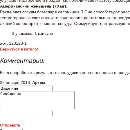
улучшает настроение и придает сил. Увеличивает частоту сокращ
Американский женьшень (70 мг).
Расширяет сосуды благодаря сапонинам R Они способствуют рассл
тестостерона за счет высокого содержания растительных стероид
лишний холестерин, очищает сосуды. Стимулирует центральную не
В упаковке: 1 капсула
арт.
123123-1
Вернуться в каталог
Комментарии:
Взял попробовать,результат очень удивил,цена полностью оправды
25 января 2018,
Артем
Отправить