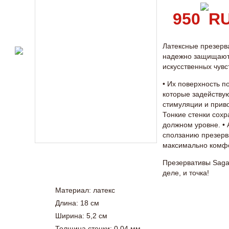
950
Латексные презерв
надежно защищают, 
искусственных чувс
• Их поверхность п
которые задейству
стимуляции и приво
Тонкие стенки сохр
должном уровне. •
сползанию презерва
максимально комф
Презервативы Saga
деле, и точка!
Материал: латекс
Длина: 18 см
Ширина: 5,2 см
Толщина стенки: 0,04 мм