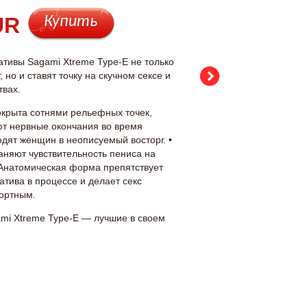
Купить
ативы Sagami Xtreme Type-E не только
но и ставят точку на скучном сексе и
твах.
окрыта сотнями рельефных точек,
ют нервные окончания во время
дят женщин в неописуемый восторг. •
аняют чувствительность пениса на
 Анатомическая форма препятствует
тива в процессе и делает секс
ортным.
mi Xtreme Type-E — лучшие в своем