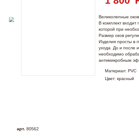
1 800
Великолепные оков
В комплект входит 
которой при необх
Размер оков регул
Изделия просты в 
ухода. До и после
необходимо обраб
антимикробным эф
Материал: PVC
Цвет: красный
арт.
80562