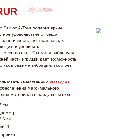
Купить
 Sair от А-Toys подарит яркие
тное удовольствие от секса.
 эластичность, плотная посадка
рекцию и увеличить
 полового акта. Съемная вибропуля
хней части игрушки дает возможность
о как в режиме вибрации, так и без
ользовать качественную
смазку на
обеспечения максимального
ения материала в наилучшем виде.
7 см.
диаметр
,6 см.
и: 1.
тарейки