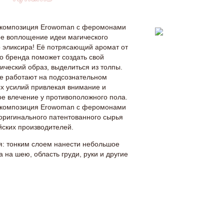
композиция Erowoman с феромонами
ое воплощение идеи магического
эликсира! Её потрясающий аромат от
о бренда поможет создать свой
ческий образ, выделиться из толпы.
е работают на подсознательном
ых усилий привлекая внимание и
ое влечение у противоположного пола.
композиция Erowoman с феромонами
 оригинального патентованного сырья
йских производителей.
: тонким слоем нанести небольшое
а на шею, область груди, руки и другие