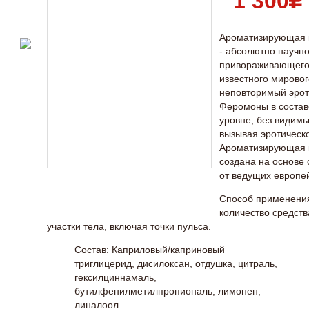
1 300
Ароматизирующая 
- абсолютно научн
привораживающего 
известного мировог
неповторимый эроти
Феромоны в состав
уровне, без видим
вызывая эротическ
Ароматизирующая 
создана на основе
от ведущих европе
Способ применения
количество средств
участки тела, включая точки пульса.
Состав: Каприловый/каприновый
триглицерид, дисилоксан, отдушка, цитраль,
гексилциннамаль,
бутилфенилметилпропиональ, лимонен,
линалоол.