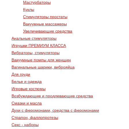
Мастурбаторы
Куклы
Стимуляторы простаты
Вакуумные массажеры
Увеличивающие средства
Анальные стимуляторы
Игрушки ПРЕМИУМ КЛАССА
Вибраторы, стимуляторы
Вакуумные помпы для женщин
Вагинальные шарики, виброяйца
Для груди
Белье и одежда
Игровые костюмы
Возбуждающие и продлевающие средства
Смазки и масла
Духи с феромонами, средства с феромонами
Страпон, фаллопротезы
Секс - наборы