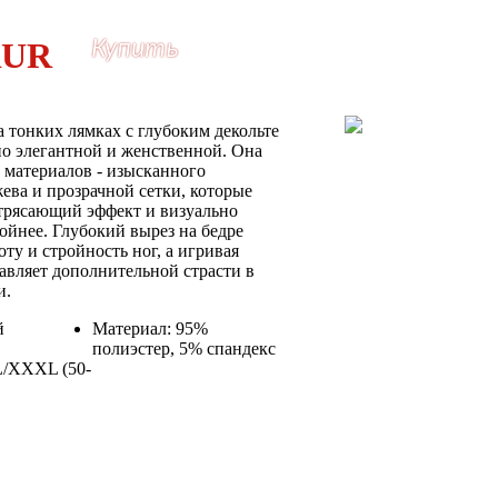
Купить
а тонких лямках с глубоким декольте
но элегантной и женственной. Она
 материалов - изысканного
ева и прозрачной сетки, которые
трясающий эффект и визуально
ойнее. Глубокий вырез на бедре
ту и стройность ног, а игривая
бавляет дополнительной страсти в
и.
й
Материал:
95%
полиэстер, 5% спандекс
L/XXXL (50-