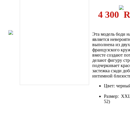
4 300
Эта модель боди н
является невероят
выполнена из двух
французского круж
вместе создают по
делают фигуру стр
подчеркивает красо
застежка сзади до
интимной близост
Цвет: черны
Размер: XX
52)