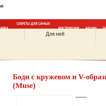
ний
а
СЕКРЕТЫ ДЛЯ САМЫХ
ТАВКА
ИНСТРУКЦИИ
АКЦИИ
П
БЛИЗКИХ ОТНОШЕНИЙ
Для неё
Боди с кружевом и V-обра
(Muse)
количество