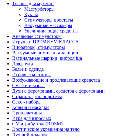
Товары для мужчин
Мастурбаторы
Куклы
Стимуляторы простаты
Вакуумные массажеры
Увеличивающие средства
Анальные стимуляторы
Игрушки ПРЕМИУМ КЛАССА
Вибраторы, стимуляторы
Вакуумные помпы для женщин
Вагинальные шарики, виброяйца
Для груди
Белье и одежда
Игровые костюмы
Возбуждающие и продлевающие средства
Смазки и масла
Духи с феромонами, средства с феромонами
Страпон, фаллопротезы
Секс - наборы
Кольца и насадки
Презервативы
Игра для взрослых
СМ атрибутика (BDSM)
Эротические украшения на тело
Лучший подарок