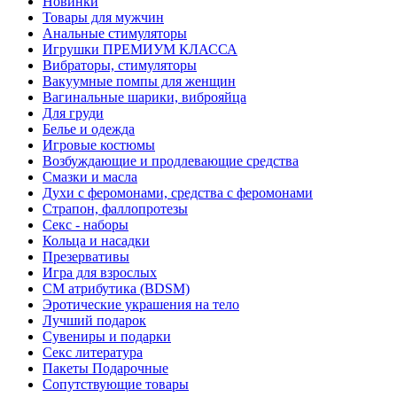
Новинки
Товары для мужчин
Анальные стимуляторы
Игрушки ПРЕМИУМ КЛАССА
Вибраторы, стимуляторы
Вакуумные помпы для женщин
Вагинальные шарики, виброяйца
Для груди
Белье и одежда
Игровые костюмы
Возбуждающие и продлевающие средства
Смазки и масла
Духи с феромонами, средства с феромонами
Страпон, фаллопротезы
Секс - наборы
Кольца и насадки
Презервативы
Игра для взрослых
СМ атрибутика (BDSM)
Эротические украшения на тело
Лучший подарок
Сувениры и подарки
Секс литература
Пакеты Подарочные
Сопутствующие товары