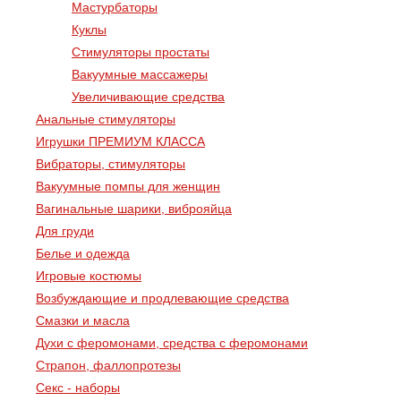
Мастурбаторы
Куклы
Стимуляторы простаты
Вакуумные массажеры
Увеличивающие средства
Анальные стимуляторы
Игрушки ПРЕМИУМ КЛАССА
Вибраторы, стимуляторы
Вакуумные помпы для женщин
Вагинальные шарики, виброяйца
Для груди
Белье и одежда
Игровые костюмы
Возбуждающие и продлевающие средства
Смазки и масла
Духи с феромонами, средства с феромонами
Страпон, фаллопротезы
Секс - наборы