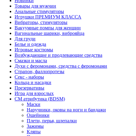
Новинки
Товары для мужчин
Анальные стимуляторы
Игрушки ПРЕМИУМ КЛАССА
Вибраторы, стимуляторы
Вакуумные помпы для женщин
Вагинальные шарики, виброяйца
Для груди
Белье и одежда
Игровые костюмы
Возбуждающие и продлевающие средства
Смазки и масла
Духи с феромонами, средства с феромонами
Страпон, фаллопротезы
Секс - наборы
Кольца и насадки
Презервативы
Игра для взрослых
СМ атрибутика (BDSM)
Маски
Наручники, оковы на ноги и бандажи
Ошейники
Плети, перья, шлепалки
Зажимы
Кляпы