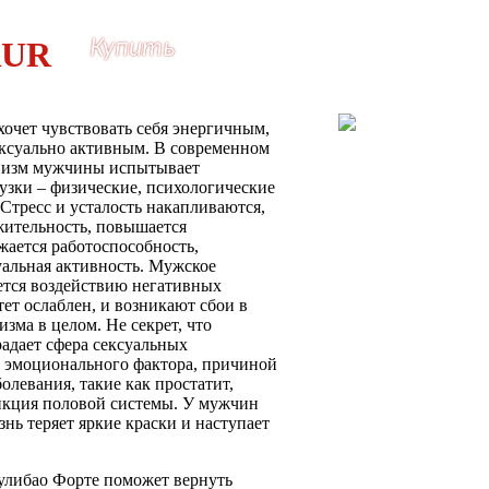
Купить
очет чувствовать себя энергичным,
ксуально активным. В современном
низм мужчины испытывает
узки – физические, психологические
Стресс и усталость накапливаются,
жительность, повышается
жается работоспособность,
уальная активность. Мужское
ется воздействию негативных
ет ослаблен, и возникают сбои в
изма в целом. Не секрет, что
радает сфера сексуальных
 эмоционального фактора, причиной
олевания, такие как простатит,
ункция половой системы. У мужчин
нь теряет яркие краски и наступает
улибао Форте поможет вернуть