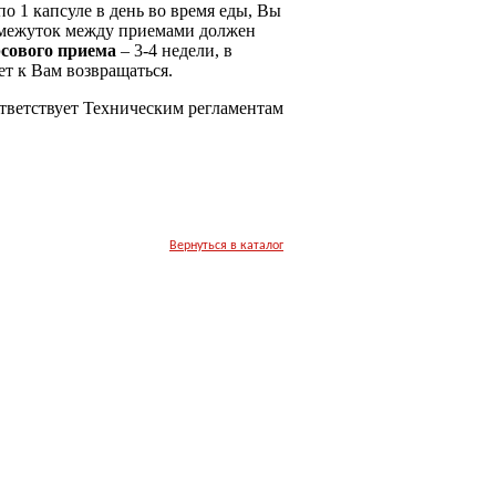
 1 капсуле в день во время еды, Вы
омежуток между приемами должен
сового приема
– 3-4 недели, в
ет к Вам возвращаться.
ветствует Техническим регламентам
улибао Форте имеет
натуральный
я настоящего, трава горянки
 китайской, корни диоскореи
 корневище альпинии лекарственной.
Вернуться в каталог
кт, помогающий в решении
альных проблем, вопросов мужской
ции и снятия проблем сексуальной
ной неудовлетворенности партнеров;
кт, способствующий
окачественной эрекции, продлению
ышению удовлетворенности от
ого контакта.