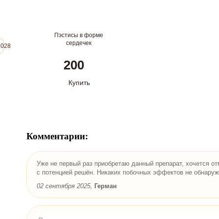
Форма выпуска:
капсулы по 0,3 гр.
Противопоказания
:
Пэстисы в форме
индивидуальная непереносимость
сердечек
повыш
2028
компонентов продукта
бессо
повышенное артериальное давление
наруш
200
выраженный атеросклероз
прием
Купить
БАД, НЕ ЯВЛЯЕТСЯ ЛЕКАРСТВОМ.
Комментарии:
Уже не первый раз приобретаю данный препарат, хочется от
с потенцией решён. Никаких побочных эффектов не обнаруж
02 сентября 2025,
Герман