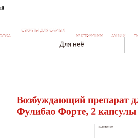
ний
а
СЕКРЕТЫ ДЛЯ САМЫХ
ТАВКА
ИНСТРУКЦИИ
АКЦИИ
П
БЛИЗКИХ ОТНОШЕНИЙ
Для неё
Возбуждающий препарат д
Фулибао Форте, 2 капсулы
количество