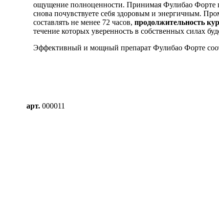
ощущение полноценности. Принимая Фулибао Форте по
снова почувствуете себя здоровым и энергичным. Пр
составлять не менее 72 часов,
продолжительность кур
течение которых уверенность в собственных силах буд
Эффективный и мощный препарат Фулибао Форте соот
Таможенного союза ТР ТС 021/2011, ТР ТС 022/201. Ф
состав
растительного происхождения: корень женьшен
крупноцветковой, кордицепс китайский, плоды дерезы
ниппонской, плоды финика китайского, гриб линчжи,
Фулибао Форте
– это:
арт.
000011
вспомогательное средство для
проду
восстановления и поддержания иммунной
сексу
системы организма;
потен
взаим
профилактическое средство для улучшения
проду
функций предстательной железы и
высок
мочеполовой системы в целом.
и пов
полов
продукт, способствующий усилению
полового влечения, увеличению
количества половых актов, не снижая при
этом их качество и продолжительность.