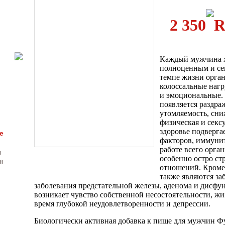
2 350
Каждый мужчина х
полноценным и се
темпе жизни орга
колоссальные нагр
и эмоциональные. 
появляется раздра
утомляемость, сни
физическая и секс
здоровье подверга
е
факторов, иммунит
работе всего орган
н
особенно остро ст
н
отношений. Кроме
также являются заб
заболевания предстательной железы, аденома и дисф
возникает чувство собственной несостоятельности, жиз
время глубокой неудовлетворенности и депрессии.
Биологически активная добавка к пище для мужчин Ф