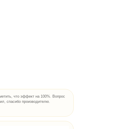
енная нервная возбудимость
нница
ение ритма сердечной деятельности
 в вечернее время
метить, что эффект на 100%. Вопрос
ил, спасибо производителю.