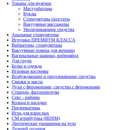
Товары для мужчин
Мастурбаторы
Куклы
Стимуляторы простаты
Вакуумные массажеры
Увеличивающие средства
Анальные стимуляторы
Игрушки ПРЕМИУМ КЛАССА
Вибраторы, стимуляторы
Вакуумные помпы для женщин
Вагинальные шарики, виброяйца
Для груди
Белье и одежда
Игровые костюмы
Возбуждающие и продлевающие средства
Смазки и масла
Духи с феромонами, средства с феромонами
Страпон, фаллопротезы
Секс - наборы
Кольца и насадки
Презервативы
Игра для взрослых
СМ атрибутика (BDSM)
Эротические украшения на тело
Лучший подарок