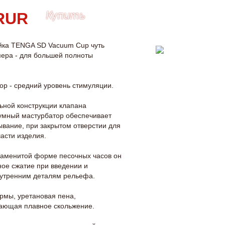
Купить
йка TENGA SD Vacuum Cup чуть
ера - для большей полноты
ор - средний уровень стимуляции.
ьной конструкции клапана
умный мастурбатор обеспечивает
вание, при закрытом отверстии для
части изделия.
наменитой форме песочных часов он
ное сжатие при введении и
утренним деталям рельефа.
рмы, уретановая пена,
вающая плавное скольжение.