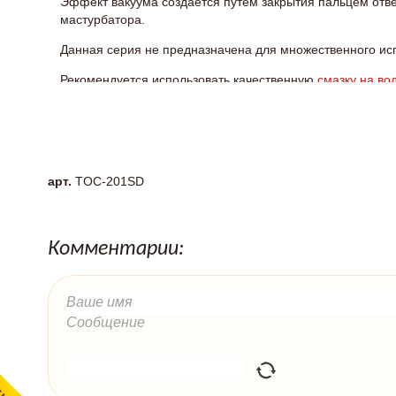
Эффект вакуума создается путем закрытия пальцем отве
мастурбатора.
Данная серия не предназначена для множественного ис
Рекомендуется использовать качественную
смазку на во
максимального комфорта и сохранения материала в на
Длина: 120 мм
Вес: 115 г
арт.
TOC-201SD
Комментарии: