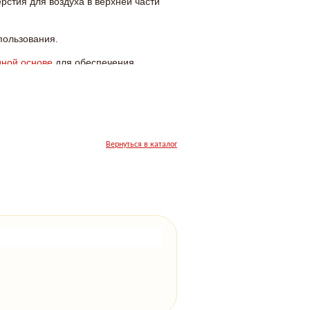
рстия для воздуха в верхней части
пользования.
дной основе
для обеспечения
илучшем виде.
Вернуться в каталог