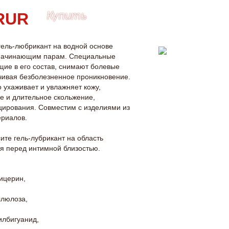
Купить
ель-любрикант на водной основе
 начинающим парам. Специальные
щие в его состав, снимают болевые
ивая безболезненное проникновение.
 ухаживает и увлажняет кожу,
е и длительное скольжение,
ирования. Совместим с изделиями из
ериалов.
те гель-лубрикант на область
ия перед интимной близостью.
лицерин,
ллюлоза,
лбигуанид,