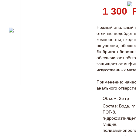
1 300
Нежный анальный г
отлично подойдёт
компоненты, входя
ощущения, обеспеч
Любрикант бережно
обеспечивает лёгко
защищает от инфиц
искусственных мат
Применение: нанеси
анального отверст
Объем: 25 гр
Состав: Вода, г
ПЭГ-8,
гидроксиэтилце
глицин,
полиаминопропи