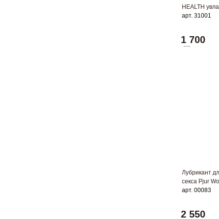
HEALTH увла
арт. 31001
1 700
Лубрикант дл
секса Pjur W
арт. 00083
2 550