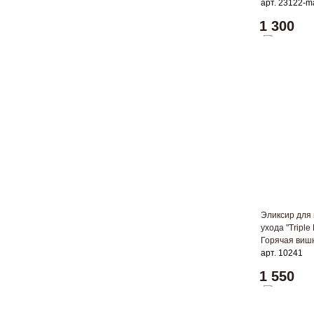
арт. 23122-m
1 300
Эликсир для
ухода "Triple
Горячая вишн
арт. 10241
1 550