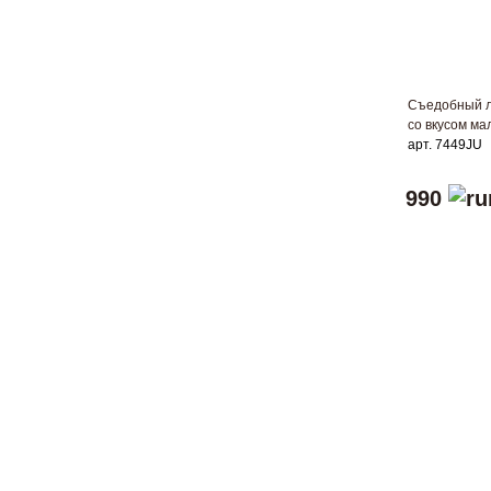
Съедобный л
со вкусом ма
арт. 7449JU
990