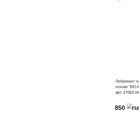
Любрикант н
основе "BIO A
арт. 27002-m
850