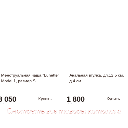
Менструальная чаша "Lunette"
Анальная втулка, дл.12,5 см,
Model 1, размер S
д.4 см
3 050
1 800
Купить
Купить
Cмотреть все товары каталога