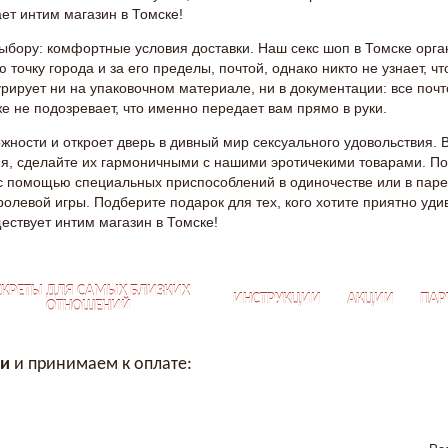
ает интим магазин в Томске!
бору: комфортные условия доставки. Наш секс шоп в Томске орган
точку города и за его пределы, почтой, однако никто не узнает, ч
урирует ни на упаковочном материале, ни в документации: все по
е не подозревает, что именно передает вам прямо в руки.
жности и откроет дверь в дивный мир сексуального удовольствия. 
, сделайте их гармоничными с нашими эротичекими товарами. П
с помощью специальных приспособлений в одиночестве или в пар
олевой игры. Подберите подарок для тех, кого хотите приятно уди
ществует интим магазин в Томске!
ЕКРЕТЫ ДЛЯ САМЫХ БЛИЗКИХ
ИНСТРУКЦИИ
АКЦИИ
ПАР
ОТНОШЕНИЙ
ии
и принимаем к оплате: