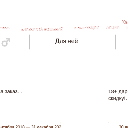
Ка
СЕКРЕТЫ ДЛЯ САМЫХ
АВКА
ИНСТРУКЦИИ
АКЦИИ
БЛИЗКИХ ОТНОШЕНИЙ
Для неё
за заказ…
18+ дар
скидку!
ентября 2018 — 31 декабря 2028
30 я