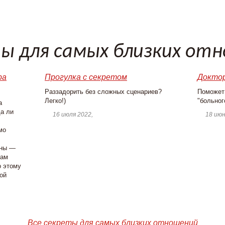
ы для самых близких от
ра
Прогулка с секретом
Доктор
Раззадорить без сложных сценариев?
Поможет 
Легко!)
"больног
а
а ли
16 июля 2022,
18 июн
мо
ины —
сам
о этому
ой
Все секреты для самых близких отношений