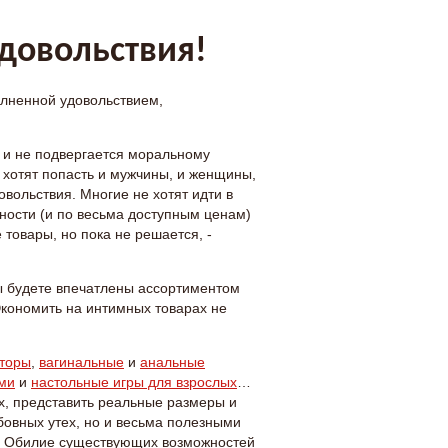
удовольствия!
олненной удовольствием,
 и не подвергается моральному
 хотят попасть и мужчины, и женщины,
вольствия. Многие не хотят идти в
жности (и по весьма доступным ценам)
товары, но пока не решается, -
Вы будете впечатлены ассортиментом
Экономить на интимных товарах не
торы
,
вагинальные
и
анальные
ми
и
настольные игры для взрослых
…
х, представить реальные размеры и
бовных утех, но и весьма полезными
ым. Обилие существующих возможностей