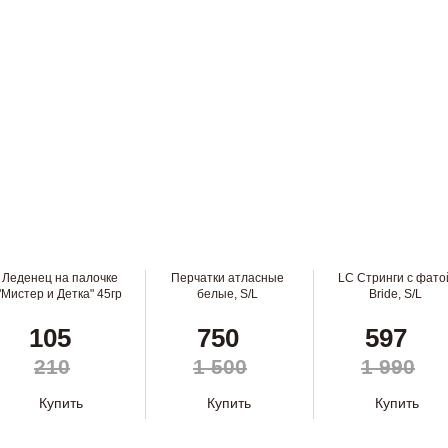
Леденец на палочке
Перчатки атласные
LC Стринги с фато
"Мистер и Детка" 45гр
белые, S/L
Bride, S/L
105
750
597
210
1 500
1 990
Купить
Купить
Купить