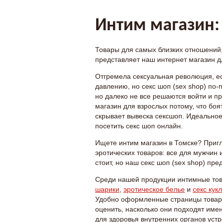
Интим магазин: 
Товары для самых близких отношений,
представляет наш интернет магазин д
Отгремела сексуальная революция, е
давлению, но секс шоп (sex shop) по
но далеко не все решаются войти и пр
магазин для взрослых потому, что боя
скрывает вывеска сексшоп. Идеальное
посетить секс шоп онлайн.
Ищете интим магазин в Томске? Пригл
эротических товаров: все для мужчин 
стоит, но наш секс шоп (sex shop) пр
Среди нашей продукции интимные тов
шарики
,
эротическое белье
и
секс кук
Удобно оформленные страницы товаро
оценить, насколько они подходят име
для здоровья внутренних органов уст