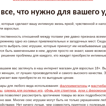
все, что нужно для вашего 
 которые сделают вашу интимную жизнь яркой, чувственной и нап
ля взрослых.
стественность отношений между полами уже давно признана всеми
-прежнему одно из самых привлекательных и загадочных мест. Сюда
осто выбрать секс игрушки, которые принесут им незабываемые удо
тся быть замеченными в нем, другие просто не знают, какие возмо
 решение проблемы для каждого, кто жаждет приобрести интимные 
ашаем вас заглянуть в наш интернет магазин для взрослых 18+. 
и женщин, от лучших производителей и самого высокого качества. 
едлагает вам приобрести их по выгодным ценам.
ары для любого вида использования:
фаллоимитаторы
и
мастурба
лы
,
одежда для ролевых игр
,
обувь для стриптиза
,
духи с феромона
в позволяют рассмотреть эротичекие товары во всех подробностя
нно вам. Многие секс игрушки могут быть не только украшением лю
ройствами. Нет ничего лучше, чем совместить приятное с полезн