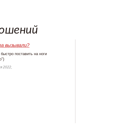
ношений
а вызывали?
быстро поставить на ноги
о")
я 2022,